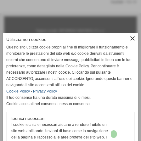
risultati: 1-0 / 0
Ragione sociale: ORTOPEDIA SANITARIA n°1 s.r.l.
close
Utilizziamo i cookies
Sede legale:
Questo sito utilizza cookie propri al fine di migliorare il funzionamento e
via Roma, 140 - 56025 Pontedera (PI)
monitorare le prestazioni del sito web e/o cookie derivati da strumenti
Iscritta al registro delle imprese: Pisa - N°iscrizione: 01747050506
esterni che consentono di inviare messaggi pubblicitari in linea con le tue
preferenze, come dettagliato nella Cookie Policy. Per continuare è
Capitale sociale: € 50.000,00 i.v.
necessario autorizzare i nostri cookie. Cliccando sul pulsante
Partita Iva e Codice Fiscale: 01747050506
ACCONSENTO, acconsenti all'uso dei cookie. Ignorando questo banner e
navigando il sito acconsenti all'uso dei cookie.
Sedi operative:
Cookie Policy
-
Privacy Policy
Pontedera (PI) 56025 - via Roma 174-168-156-140 - tel. 0587 290835 fax 0587 715991
Il tuo consenso ha una durata massima di 6 mesi.
Livorno 57125 - via A. Gramsci 194 - tel. 0586 859336 fax 0586 859336
Cookie accettati nel consenso: nessun consenso
Servizio Mobile tel. 342 634 6743
tecnici necessari
www.ortopediasanitarian1.it ---- info@ortopediasanitarian1.it
I cookie tecnici e necessari aiutano a rendere fruibile un
copyright 2014 tutti i diritti riservati
sito web abilitando funzioni di base come la navigazione
della pagina e l'accesso alle aree protette del sito web. Il