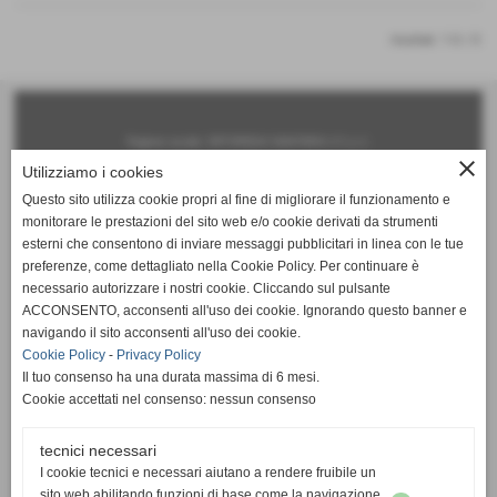
risultati: 1-0 / 0
Ragione sociale: ORTOPEDIA SANITARIA n°1 s.r.l.
close
Utilizziamo i cookies
Sede legale:
Questo sito utilizza cookie propri al fine di migliorare il funzionamento e
via Roma, 140 - 56025 Pontedera (PI)
monitorare le prestazioni del sito web e/o cookie derivati da strumenti
Iscritta al registro delle imprese: Pisa - N°iscrizione: 01747050506
esterni che consentono di inviare messaggi pubblicitari in linea con le tue
preferenze, come dettagliato nella Cookie Policy. Per continuare è
Capitale sociale: € 50.000,00 i.v.
necessario autorizzare i nostri cookie. Cliccando sul pulsante
Partita Iva e Codice Fiscale: 01747050506
ACCONSENTO, acconsenti all'uso dei cookie. Ignorando questo banner e
navigando il sito acconsenti all'uso dei cookie.
Sedi operative:
Cookie Policy
-
Privacy Policy
Pontedera (PI) 56025 - via Roma 174-168-156-140 - tel. 0587 290835 fax 0587 715991
Il tuo consenso ha una durata massima di 6 mesi.
Livorno 57125 - via A. Gramsci 194 - tel. 0586 859336 fax 0586 859336
Cookie accettati nel consenso: nessun consenso
Servizio Mobile tel. 342 634 6743
tecnici necessari
www.ortopediasanitarian1.it ---- info@ortopediasanitarian1.it
I cookie tecnici e necessari aiutano a rendere fruibile un
copyright 2014 tutti i diritti riservati
sito web abilitando funzioni di base come la navigazione