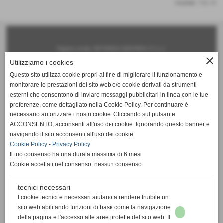
risultati: 1-0 / 0
Ragione sociale: ORTOPEDIA SANITARIA n°1 s.r.l.
close
Utilizziamo i cookies
Sede legale:
Questo sito utilizza cookie propri al fine di migliorare il funzionamento e
via Roma, 140 - 56025 Pontedera (PI)
monitorare le prestazioni del sito web e/o cookie derivati da strumenti
Iscritta al registro delle imprese: Pisa - N°iscrizione: 01747050506
esterni che consentono di inviare messaggi pubblicitari in linea con le tue
preferenze, come dettagliato nella Cookie Policy. Per continuare è
Capitale sociale: € 50.000,00 i.v.
necessario autorizzare i nostri cookie. Cliccando sul pulsante
Partita Iva e Codice Fiscale: 01747050506
ACCONSENTO, acconsenti all'uso dei cookie. Ignorando questo banner e
navigando il sito acconsenti all'uso dei cookie.
Sedi operative:
Cookie Policy
-
Privacy Policy
Pontedera (PI) 56025 - via Roma 174-168-156-140 - tel. 0587 290835 fax 0587 715991
Il tuo consenso ha una durata massima di 6 mesi.
Livorno 57125 - via A. Gramsci 194 - tel. 0586 859336 fax 0586 859336
Cookie accettati nel consenso: nessun consenso
Servizio Mobile tel. 342 634 6743
tecnici necessari
www.ortopediasanitarian1.it ---- info@ortopediasanitarian1.it
I cookie tecnici e necessari aiutano a rendere fruibile un
copyright 2014 tutti i diritti riservati
sito web abilitando funzioni di base come la navigazione
della pagina e l'accesso alle aree protette del sito web. Il