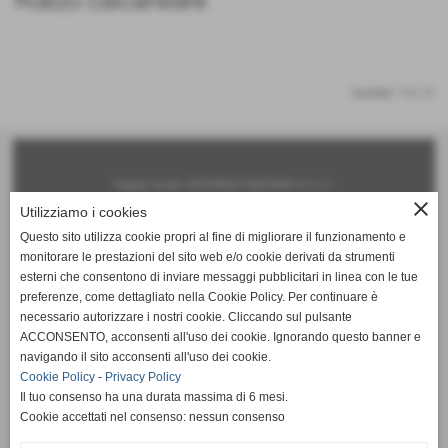
Rialzo calcaneare
risultati: 1-0 / 0
Ragione sociale: ORTOPEDIA SANITARIA n°1 s.r.l.
close
Utilizziamo i cookies
Sede legale:
Questo sito utilizza cookie propri al fine di migliorare il funzionamento e
via Roma, 140 - 56025 Pontedera (PI)
monitorare le prestazioni del sito web e/o cookie derivati da strumenti
Iscritta al registro delle imprese: Pisa - N°iscrizione: 01747050506
esterni che consentono di inviare messaggi pubblicitari in linea con le tue
preferenze, come dettagliato nella Cookie Policy. Per continuare è
Capitale sociale: € 50.000,00 i.v.
necessario autorizzare i nostri cookie. Cliccando sul pulsante
Partita Iva e Codice Fiscale: 01747050506
ACCONSENTO, acconsenti all'uso dei cookie. Ignorando questo banner e
navigando il sito acconsenti all'uso dei cookie.
Sedi operative:
Cookie Policy
-
Privacy Policy
Pontedera (PI) 56025 - via Roma 174-168-156-140 - tel. 0587 290835 fax 0587 715991
Il tuo consenso ha una durata massima di 6 mesi.
Livorno 57125 - via A. Gramsci 194 - tel. 0586 859336 fax 0586 859336
Cookie accettati nel consenso: nessun consenso
Servizio Mobile tel. 342 634 6743