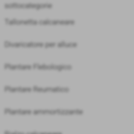
sottocategorie
Tallonetta calcaneare
Divaricatore per alluce
Plantare Flebologico
Plantare Reumatico
Plantare ammortizzante