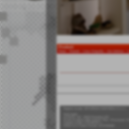
Prodotti
Home
>
Prodotti
>
Linea Ortopedia
>
Arto Inferiore
>
G
Invia
Ragione sociale: ORTOPEDIA SANITARIA n°1 s.r.l.
Sede legale:
via Roma, 140 - 56025 Pontedera (PI)
Iscritta al registro delle imprese: Pisa - N°iscrizione:
Capitale sociale: € 50.000,00 i.v.
Partita Iva e Codice Fiscale: 01747050506