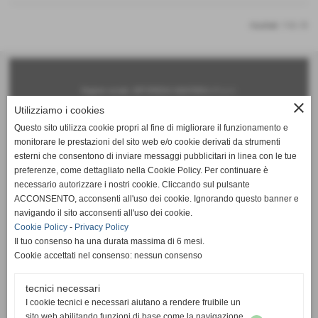
risultati: 1-0 / 0
Ragione sociale: ORTOPEDIA SANITARIA n°1 s.r.l.
close
Utilizziamo i cookies
Sede legale:
Questo sito utilizza cookie propri al fine di migliorare il funzionamento e
via Roma, 140 - 56025 Pontedera (PI)
monitorare le prestazioni del sito web e/o cookie derivati da strumenti
Iscritta al registro delle imprese: Pisa - N°iscrizione: 01747050506
esterni che consentono di inviare messaggi pubblicitari in linea con le tue
preferenze, come dettagliato nella Cookie Policy. Per continuare è
Capitale sociale: € 50.000,00 i.v.
necessario autorizzare i nostri cookie. Cliccando sul pulsante
Partita Iva e Codice Fiscale: 01747050506
ACCONSENTO, acconsenti all'uso dei cookie. Ignorando questo banner e
navigando il sito acconsenti all'uso dei cookie.
Sedi operative:
Cookie Policy
-
Privacy Policy
Pontedera (PI) 56025 - via Roma 174-168-156-140 - tel. 0587 290835 fax 0587 715991
Il tuo consenso ha una durata massima di 6 mesi.
Livorno 57125 - via A. Gramsci 194 - tel. 0586 859336 fax 0586 859336
Cookie accettati nel consenso: nessun consenso
Servizio Mobile tel. 342 634 6743
tecnici necessari
www.ortopediasanitarian1.it ---- info@ortopediasanitarian1.it
I cookie tecnici e necessari aiutano a rendere fruibile un
copyright 2014 tutti i diritti riservati
sito web abilitando funzioni di base come la navigazione