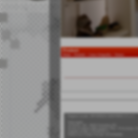
Prodotti
Home
>
Prodotti
>
Linea Ortopedia
>
Tronco
Invia
Ragione sociale: ORTOPEDIA SANITARIA n°1 s.r.l.
Sede legale:
via Roma, 140 - 56025 Pontedera (PI)
Iscritta al registro delle imprese: Pisa - N°iscrizione:
Capitale sociale: € 50.000,00 i.v.
Partita Iva e Codice Fiscale: 01747050506