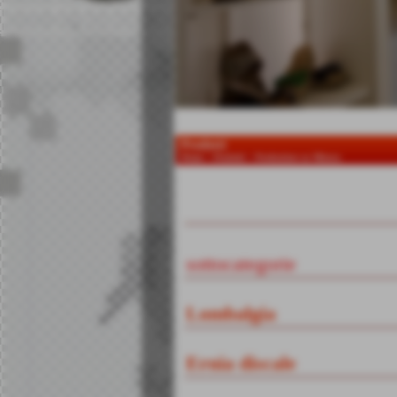
Prodotti
Home
>
Prodotti
>
Produzione su Misura
Invia
sottocategorie
Lombalgia
Ernia discale