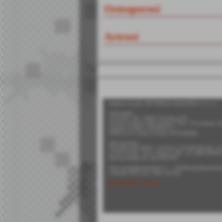
Osteoporosi
Artrosi
Ragione sociale: ORTOPEDIA SANITARIA n°1 s.r.l.
Sede legale:
via Roma, 140 - 56025 Pontedera (PI)
Iscritta al registro delle imprese: Pisa - N°iscrizione:
Capitale sociale: € 50.000,00 i.v.
Partita Iva e Codice Fiscale: 01747050506
Sedi operative:
Pontedera (PI) 56025 - via Roma 174-168-156-140 - te
Livorno 57125 - via A. Gramsci 194 - tel. 0586 85933
Servizio Mobile tel. 342 634 6743
www.ortopediasanitarian1.it ---- info@ortopediasanitaria
copyright 2014 tutti i diritti riservati
cookie policy
-
privacy