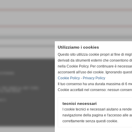
Utilizziamo i cookies
Questo sito utilizza cookie propri al fine di mi
derivati da strumenti esterni che consentono di
nella Cookie Policy. Per continuare è necessa
acconsenti all'uso dei cookie. Ignorando quest
 01747050506
Cookie Policy
-
Privacy Policy
Il tuo consenso ha una durata massima di 6 me
l. 0587 290835 fax 0587 715991
Cookie accettati nel consenso: nessun conse
6 fax 0586 859336
n1.it
tecnici necessari
I cookie tecnici e necessari aiutano a rende
navigazione della pagina e l'accesso alle ar
correttamente senza questi cookie.