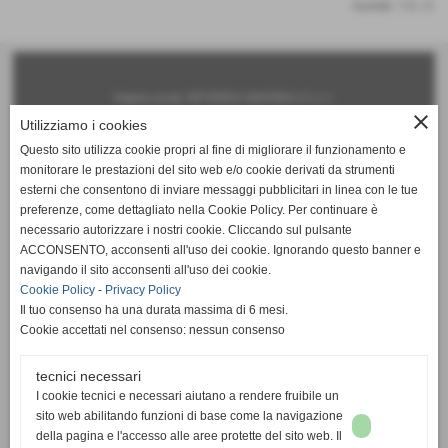
risultati: 1-0 / 0
Ragione sociale: ORTOPEDIA SANITARIA n°1 s.r.l.
close
Utilizziamo i cookies
Sede legale:
Questo sito utilizza cookie propri al fine di migliorare il funzionamento e
via Roma, 140 - 56025 Pontedera (PI)
monitorare le prestazioni del sito web e/o cookie derivati da strumenti
Iscritta al registro delle imprese: Pisa - N°iscrizione: 01747050506
esterni che consentono di inviare messaggi pubblicitari in linea con le tue
preferenze, come dettagliato nella Cookie Policy. Per continuare è
Capitale sociale: € 50.000,00 i.v.
necessario autorizzare i nostri cookie. Cliccando sul pulsante
Partita Iva e Codice Fiscale: 01747050506
ACCONSENTO, acconsenti all'uso dei cookie. Ignorando questo banner e
navigando il sito acconsenti all'uso dei cookie.
Sedi operative:
Cookie Policy
-
Privacy Policy
Pontedera (PI) 56025 - via Roma 174-168-156-140 - tel. 0587 290835 fax 0587 715991
Il tuo consenso ha una durata massima di 6 mesi.
Livorno 57125 - via A. Gramsci 194 - tel. 0586 859336 fax 0586 859336
Cookie accettati nel consenso: nessun consenso
Servizio Mobile tel. 342 634 6743
tecnici necessari
www.ortopediasanitarian1.it ---- info@ortopediasanitarian1.it
I cookie tecnici e necessari aiutano a rendere fruibile un
copyright 2014 tutti i diritti riservati
sito web abilitando funzioni di base come la navigazione
della pagina e l'accesso alle aree protette del sito web. Il